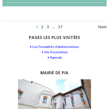
Posts
Po
Page
Page
Page
Page
1
2
3
…
17
Next
navigation
na
PAGES LES PLUS VISITÉES
• Les Formalités Administratives
• Vie Associative
• Agenda
MAIRIE DE PIA