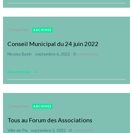
Categories:
ARCHIVES
Conseil Municipal du 24 juin 2022
Nicolas Basin
/
septembre 6, 2022
/
0
comment(s)
READ MORE
Categories:
ARCHIVES
Tous au Forum des Associations
Ville de Pia
/
septembre 2, 2022
/
0
comment(s)