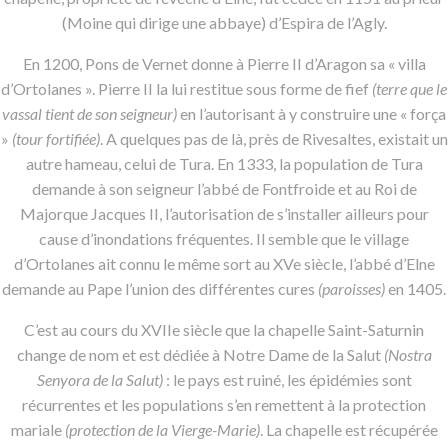
(Moine qui dirige une abbaye) d’Espira de l’Agly.
En 1200, Pons de Vernet donne à Pierre II d’Aragon sa « villa
d’Ortolanes ». Pierre II la lui restitue sous forme de fief
(terre que le
vassal tient de son seigneur)
en l’autorisant à y construire une « força
»
(tour fortifiée)
. A quelques pas de là, près de Rivesaltes, existait un
autre hameau, celui de Tura. En 1333, la population de Tura
demande à son seigneur l’abbé de Fontfroide et au Roi de
Majorque Jacques II, l’autorisation de s’installer ailleurs pour
cause d’inondations fréquentes. Il semble que le village
d’Ortolanes ait connu le même sort au XVe siècle, l’abbé d’Elne
demande au Pape l’union des différentes cures
(paroisses)
en 1405.
C’est au cours du XVIIe siècle que la chapelle Saint-Saturnin
change de nom et est dédiée à Notre Dame de la Salut
(Nostra
Senyora de la Salut)
: le pays est ruiné, les épidémies sont
récurrentes et les populations s’en remettent à la protection
mariale
(protection de la Vierge-Marie)
. La chapelle est récupérée