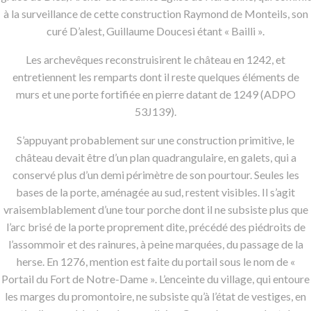
à la surveillance de cette construction Raymond de Monteils, son
curé D’alest, Guillaume Doucesi étant « Bailli ».
Les archevêques reconstruisirent le château en 1242, et
entretiennent les remparts dont il reste quelques éléments de
murs et une porte fortifiée en pierre datant de 1249 (ADPO
53J139).
S’appuyant probablement sur une construction primitive, le
château devait être d’un plan quadrangulaire, en galets, qui a
conservé plus d’un demi périmètre de son pourtour. Seules les
bases de la porte, aménagée au sud, restent visibles. Il s’agit
vraisemblablement d’une tour porche dont il ne subsiste plus que
l’arc brisé de la porte proprement dite, précédé des piédroits de
l’assommoir et des rainures, à peine marquées, du passage de la
herse. En 1276, mention est faite du portail sous le nom de «
Portail du Fort de Notre-Dame ». L’enceinte du village, qui entoure
les marges du promontoire, ne subsiste qu’à l’état de vestiges, en