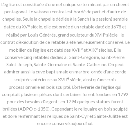
L’église est constituée d’une nef unique se terminant par un chevet
pentagonal. Le vaisseau central est bordé de part et d’autre de
chapelles. Seule la chapelle dédiée à la Sanch (la passion) semble
e
datée du XV
siècle, elle est ornée d’un retable daté de 1678 et
e
réalisé par Louis Générés, grand sculpteur du XVII
siècle ; le
contrat d’exécution de ce retable a été heureusement conservé. Le
e
e
mobilier de l’église est daté des XVII
et XIX
siècles. Elle
conserve cinq retables dédiés à : Saint-Grégoire, Saint-Pierre,
Saint-Joseph, Sainte-Germaine et Sainte-Catherine. On peut
admirer aussi la cuve baptismale en marbre, ornée d’une corde
e
sculptée antérieure au XVII
siècle, ainsi qu’une croix
processionnelle en bois sculpté. L’orfèvrerie de l’église qui
comptait plusieurs pièces dont certaines furent fondues en 1792
pour des besoins d’argent ; en 1794 quelques statues furent
brûlées (ADPO c-1350). Cependant le reliquaire en bois sculpté
et doré renfermant les reliques de Saint-Cyr et Sainte-Julitte est
encore conservé aujourd’hui.