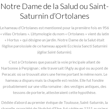
Notre Dame de la Salud ou Saint-
Saturnin d’Ortolanes
Le hameau d’Ortolanes est mentionné pour la première fois en 956
« villas Ortolans ». L’étymologie du nom « Ortolanes » vient du latin
« Hortus » qui désigne un jardin. Notre Dame de la Salut était
l’église paroissiale de ce hameau appelé Ecclesia Sancti Saturnini
(église Saint-Saturnin)
.
C’est à Ortolanes que passait la voie principale allant de
Narbonne à Perpignan ; elle traversait l’Agly au gué ou au pont de
Peracalc où se trouvait alors une ferme portant le même nom. Le
hameau a disparu mais la chapelle est restée. Elle fut fondée
probablement sur une villa romaine : des vestiges antiques, des
tessons de porterie, attesteraient cette hypothèse.
Dédiée d’abord au premier évêque de Toulouse, Saint-Saturnin, la
chapelle, propriété de l’évêché d’Elne, fut cédée en 1151 au prieur