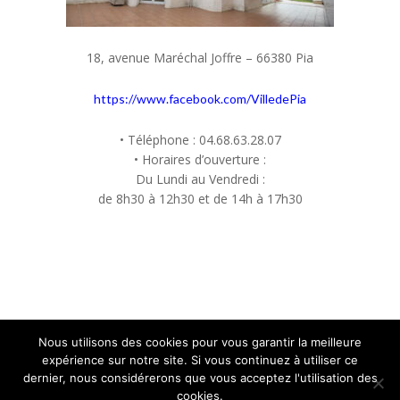
18, avenue Maréchal Joffre – 66380 Pia
https://www.facebook.com/VilledePia
• Téléphone : 04.68.63.28.07
• Horaires d’ouverture :
Du Lundi au Vendredi :
de 8h30 à 12h30 et de 14h à 17h30
Nous utilisons des cookies pour vous garantir la meilleure
expérience sur notre site. Si vous continuez à utiliser ce
dernier, nous considérerons que vous acceptez l'utilisation des
© Ville de Pia 2026
cookies.