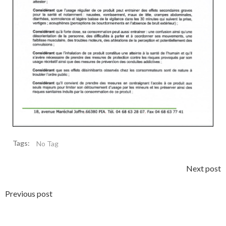
Tags:
No Tag
Navigation
Next post
de
Navigation
Previous post
l’article
de